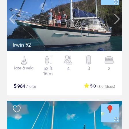
Irwin 52
Iate à vela
52 ft
4
3
2
16 m
$
964
5.0
/noite
(8
críticas
)