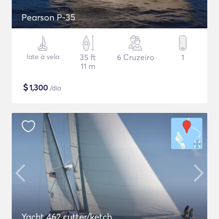
Pearson P-35
Iate à vela
35 ft
6 Cruzeiro
1
11 m
$
1,300
/dia
Yacht 462 cutter/ketch