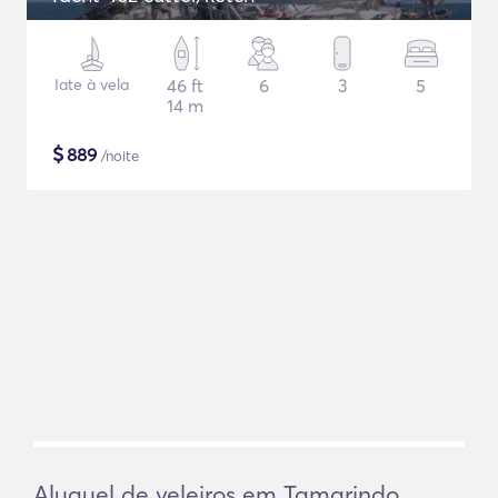
Iate à vela
46 ft
6
3
5
14 m
$
889
/noite
Aluguel de veleiros em Tamarindo,