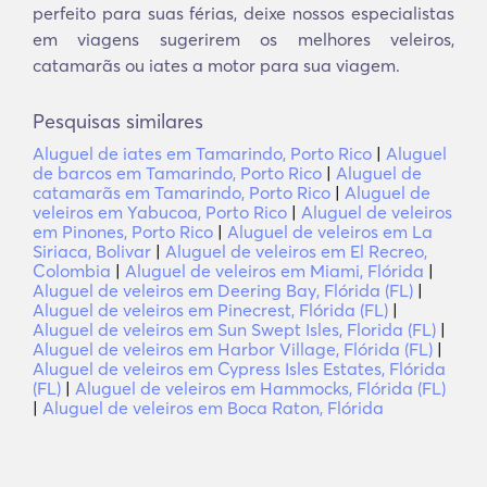
perfeito para suas férias, deixe nossos especialistas
em viagens sugerirem os melhores veleiros,
catamarãs ou iates a motor para sua viagem.
Pesquisas similares
Aluguel de iates em Tamarindo, Porto Rico
|
Aluguel
de barcos em Tamarindo, Porto Rico
|
Aluguel de
catamarãs em Tamarindo, Porto Rico
|
Aluguel de
veleiros em Yabucoa, Porto Rico
|
Aluguel de veleiros
em Pinones, Porto Rico
|
Aluguel de veleiros em La
Siriaca, Bolivar
|
Aluguel de veleiros em El Recreo,
Colombia
|
Aluguel de veleiros em Miami, Flórida
|
Aluguel de veleiros em Deering Bay, Flórida (FL)
|
Aluguel de veleiros em Pinecrest, Flórida (FL)
|
Aluguel de veleiros em Sun Swept Isles, Florida (FL)
|
Aluguel de veleiros em Harbor Village, Flórida (FL)
|
Aluguel de veleiros em Cypress Isles Estates, Flórida
(FL)
|
Aluguel de veleiros em Hammocks, Flórida (FL)
|
Aluguel de veleiros em Boca Raton, Flórida