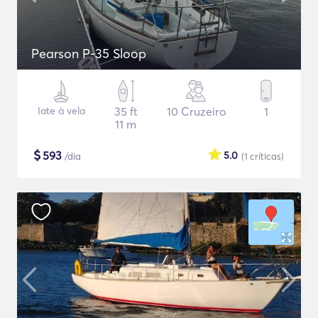
Pearson P-35 Sloop
Iate à vela
35 ft
10 Cruzeiro
1
11 m
$
593
5.0
/dia
(1
críticas
)