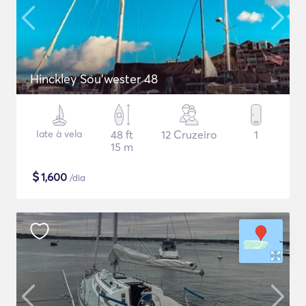
Hinckley Sou’wester 48
Iate à vela
48 ft
12 Cruzeiro
1
15 m
$
1,600
/dia