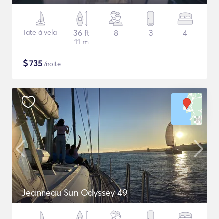
Iate à vela
36 ft
8
3
4
11 m
$
735
/noite
Jeanneau Sun Odyssey 49