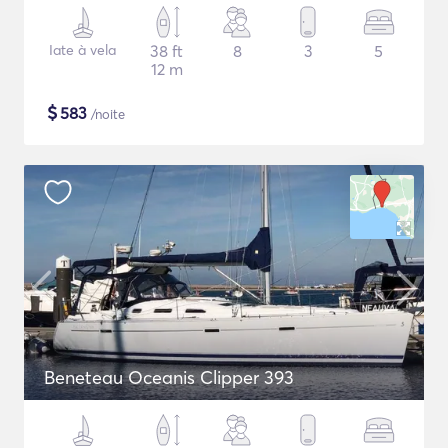
Iate à vela
38 ft
8
3
5
12 m
$
583
/noite
Beneteau Oceanis Clipper 393