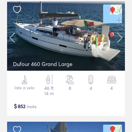
Dufour 460 Grand Large
Iate à vela
46 ft
8
4
4
14 m
$
852
/noite