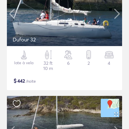
Dufour 32
Iate à vela
32 ft
6
2
4
10 m
$
442
/noite