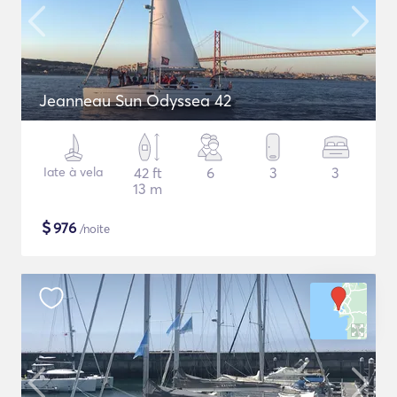
Jeanneau Sun Odyssea 42
Iate à vela
42 ft
6
3
3
13 m
$
976
/noite