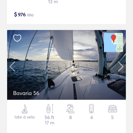
13 m
$
976
/dia
Bavaria 56
Iate à vela
56 ft
8
4
5
17 m