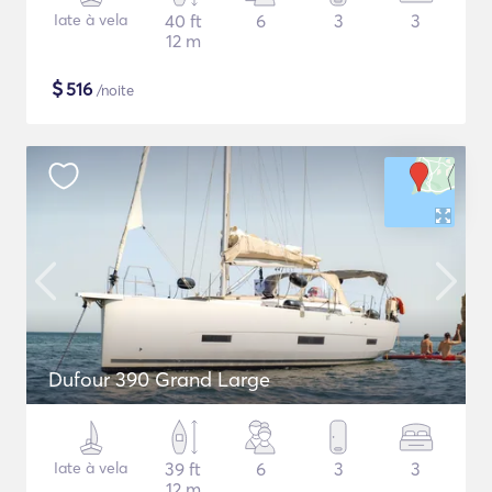
Iate à vela
40 ft
6
3
3
12 m
$
516
/noite
Dufour 390 Grand Large
Iate à vela
39 ft
6
3
3
12 m