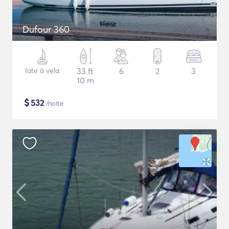
Dufour 360
Iate à vela
33 ft
6
2
3
10 m
$
532
/noite