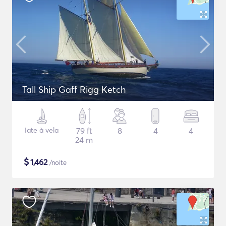
Tall Ship Gaff Rigg Ketch
Iate à vela
79 ft
8
4
4
24 m
$
1,462
/noite