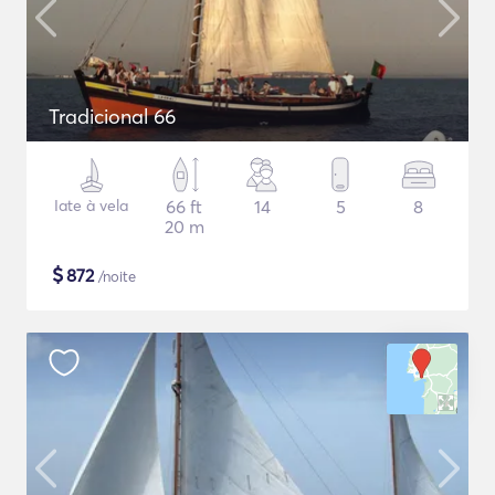
Tradicional 66
Iate à vela
66 ft
14
5
8
20 m
$
872
/noite