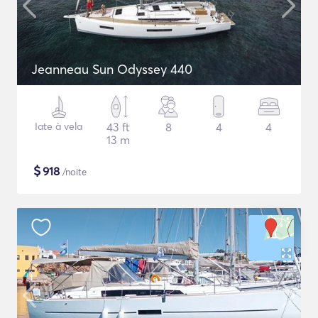
Jeanneau Sun Odyssey 440
Iate à vela
43 ft
8
4
4
13 m
$
918
/noite