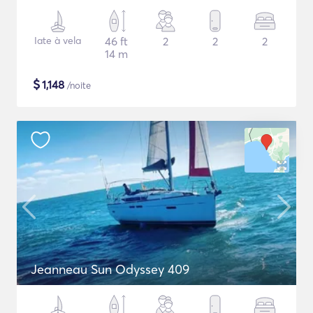
Iate à vela
46 ft
2
2
2
14 m
$
1,148
/noite
Jeanneau Sun Odyssey 409