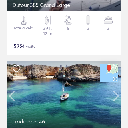
Dufour 385 Grand Large
Iate à vela
39 ft
6
3
3
12 m
$
754
/noite
Traditional 46