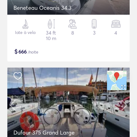
Beneteau Oceanis 34.3
Iate à vela
34 ft
8
3
4
10 m
$
666
/noite
Dufour 375 Grand Large