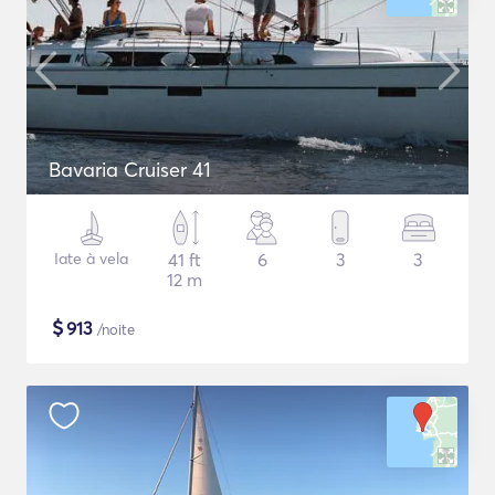
Bavaria Cruiser 41
Iate à vela
41 ft
6
3
3
12 m
$
913
/noite