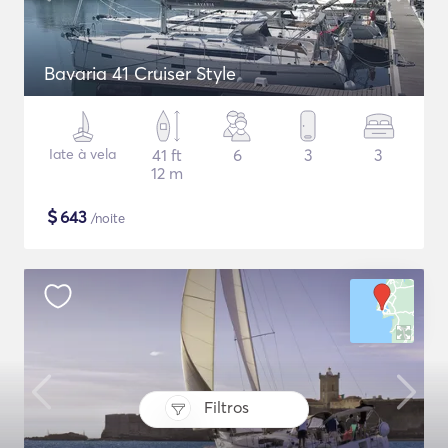
Bavaria 41 Cruiser Style
Iate à vela
41 ft
6
3
3
12 m
$
643
/noite
Filtros