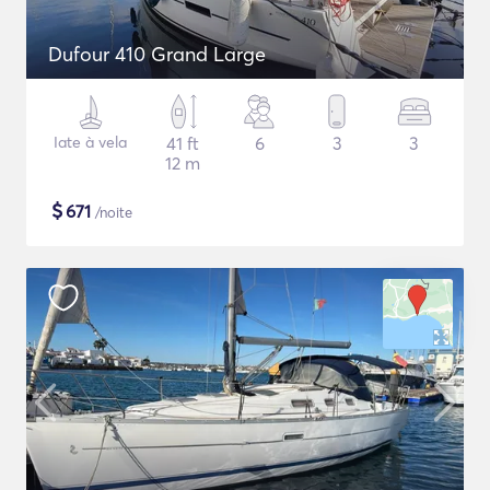
Dufour 410 Grand Large
Iate à vela
41 ft
6
3
3
12 m
$
671
/noite