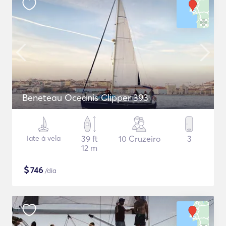
Beneteau Oceanis Clipper 393
Iate à vela
39 ft
10 Cruzeiro
3
12 m
$
746
/dia