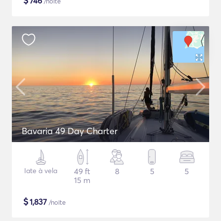
$
746
/noite
Bavaria 49 Day Charter
Iate à vela
49 ft
8
5
5
15 m
$
1,837
/noite