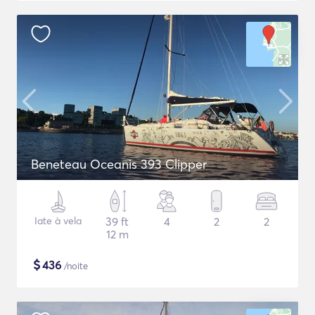
Beneteau Oceanis 393 Clipper
Iate à vela
39 ft
4
2
2
12 m
$
436
/noite