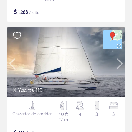
$
1,263
/noite
X-Yachts 119
Cruzador de corridas
40 ft
4
3
3
12 m