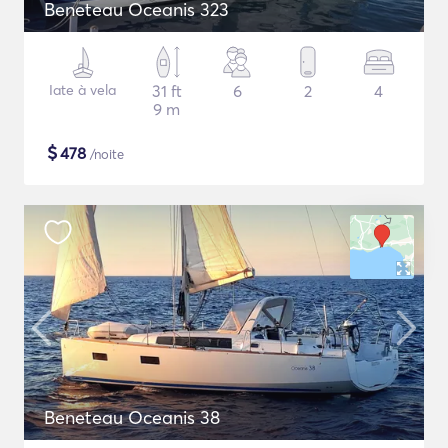
Beneteau Oceanis 323
Iate à vela
31 ft
6
2
4
9 m
$
478
/noite
Beneteau Oceanis 38