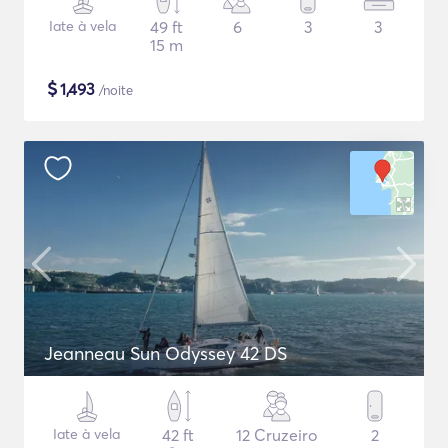
Iate à vela
49 ft
6
3
3
15 m
$
1,493
/noite
Jeanneau Sun Odyssey 42 DS
Iate à vela
42 ft
12 Cruzeiro
2