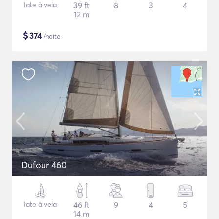
Iate à vela
39 ft
8
3
4
12 m
$
374
/noite
Dufour 460
Iate à vela
46 ft
9
4
5
14 m