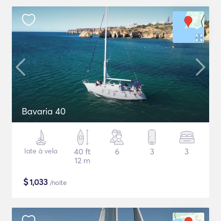
Bavaria 40
Iate à vela
40 ft
6
3
3
12 m
$
1,033
/noite