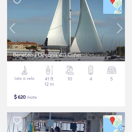
Beneteau Oceanis 411 Cliper
Iate à vela
41 ft
10
4
5
12 m
$
620
/noite