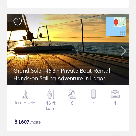
Grand Soleil 46.3 - Private Boat Rental
Hands-on Sailing Adventure in Lagos
Iate à vela
46 ft
6
4
4
14 m
$
1,607
/noite