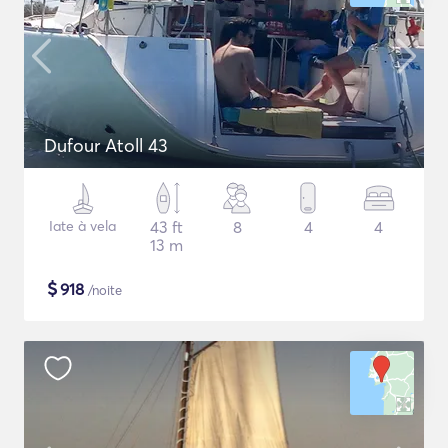
Dufour Atoll 43
Iate à vela
43 ft
8
4
4
13 m
$
918
/noite