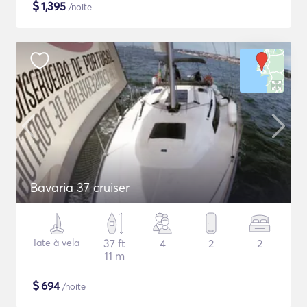
$
1,395
/noite
Bavaria 37 cruiser
Iate à vela
37 ft
4
2
2
11 m
$
694
/noite