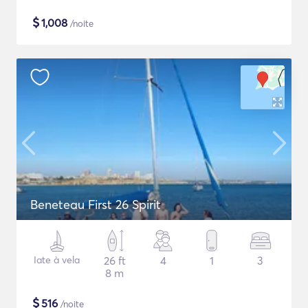
$
1,008
/noite
Beneteau First 26 Spirit
Iate à vela
26 ft
4
1
3
8 m
$
516
/noite