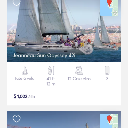
Jeanneau Sun Odyssey 42i
Iate à vela
41 ft
12 Cruzeiro
3
12 m
$
1,022
/dia