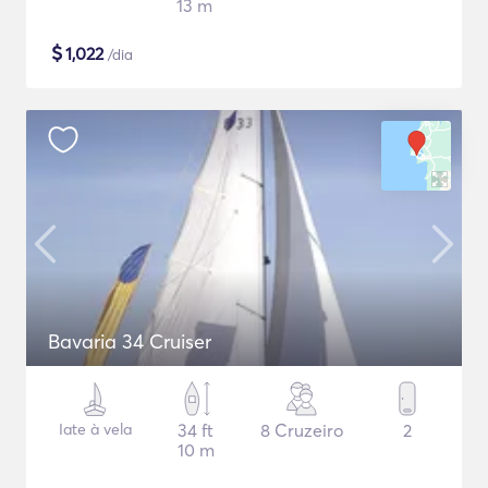
13 m
$
1,022
/dia
Bavaria 34 Cruiser
Iate à vela
34 ft
8 Cruzeiro
2
10 m