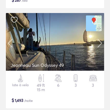
$
287
/dia
Jeanneau Sun Odyssey 49
Iate à vela
49 ft
6
3
3
15 m
$
1,493
/noite