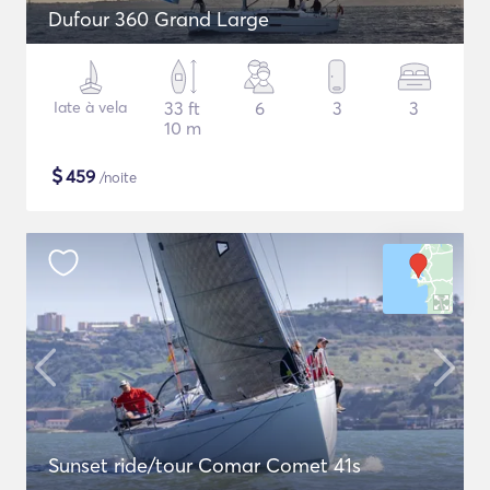
Dufour 360 Grand Large
Iate à vela
33 ft
6
3
3
10 m
$
459
/noite
Sunset ride/tour Comar Comet 41s