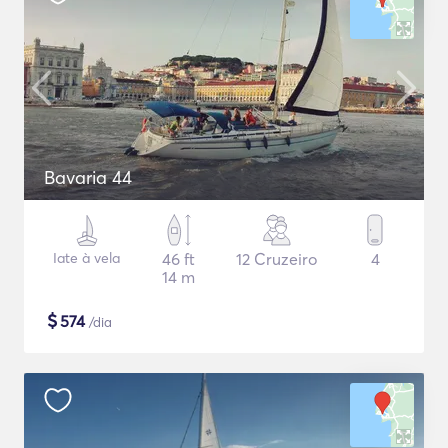
Bavaria 44
Iate à vela
46 ft
12 Cruzeiro
4
14 m
$
574
/dia