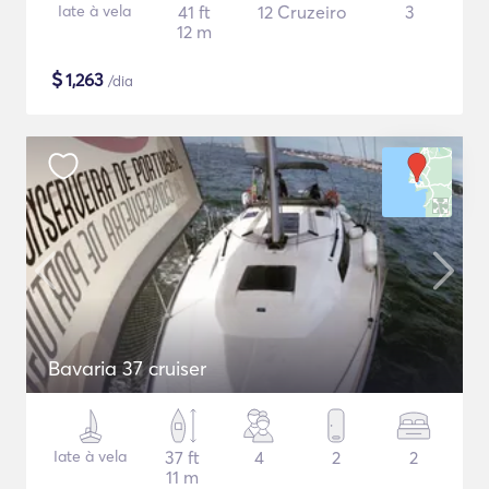
Iate à vela
41 ft
12 Cruzeiro
3
12 m
$
1,263
/dia
Bavaria 37 cruiser
Iate à vela
37 ft
4
2
2
11 m