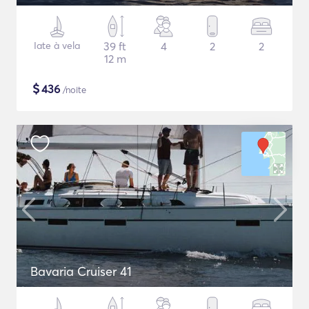
Iate à vela
39 ft
4
2
2
12 m
$
436
/noite
Bavaria Cruiser 41