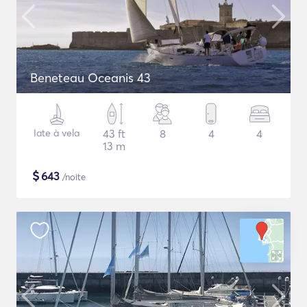
Beneteau Oceanis 43
Iate à vela
43 ft
8
4
4
13 m
$
643
/noite