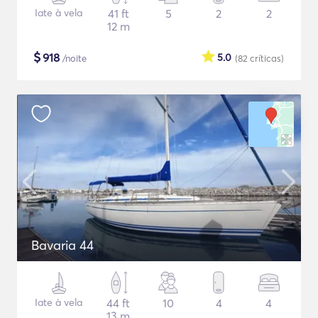
Iate à vela
41 ft
5
2
2
12 m
$
918
5.0
/noite
(82
críticas
)
Bavaria 44
Iate à vela
44 ft
10
4
4
13 m