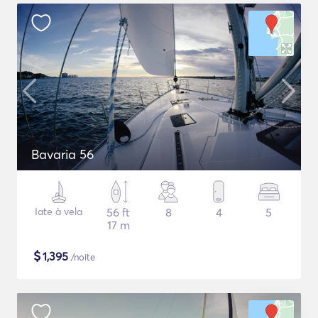
Bavaria 56
Iate à vela
56 ft
8
4
5
17 m
$
1,395
/noite