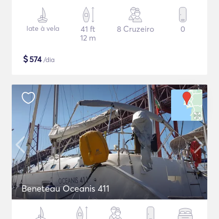
Iate à vela
41 ft
8 Cruzeiro
0
12 m
$
574
/dia
Beneteau Oceanis 411