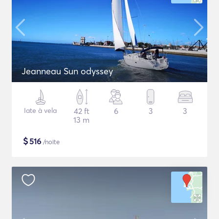
Jeanneau Sun odyssey
Iate à vela
42 ft
6
3
3
13 m
$
516
/noite