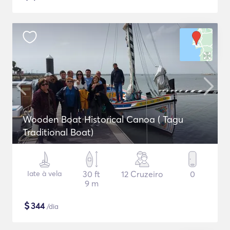
Wooden Boat Historical Canoa ( Tagu
Traditional Boat)
Iate à vela
30 ft
12 Cruzeiro
0
9 m
$
344
/dia