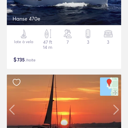
Hanse 470e
Iate à vela
47 ft
7
3
3
14 m
$
735
/noite