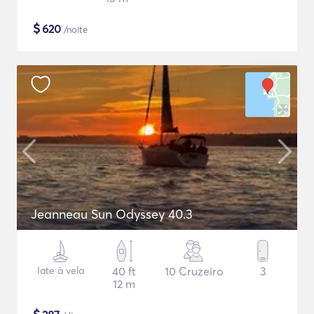
$
620
/noite
Jeanneau Sun Odyssey 40.3
Iate à vela
40 ft
10 Cruzeiro
3
12 m