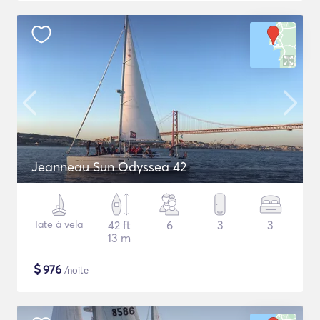
Jeanneau Sun Odyssea 42
Iate à vela
42 ft
6
3
3
13 m
$
976
/noite