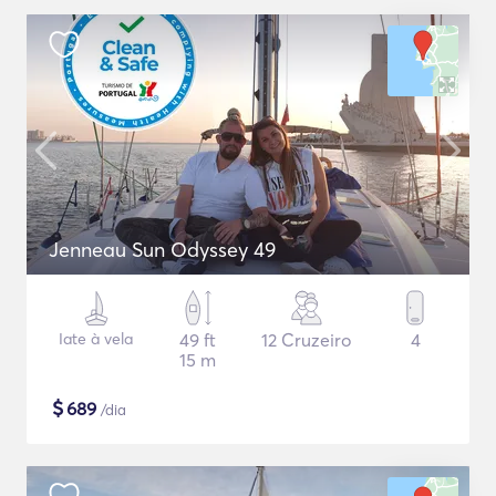
Jenneau Sun Odyssey 49
Iate à vela
49 ft
12 Cruzeiro
4
15 m
$
689
/dia