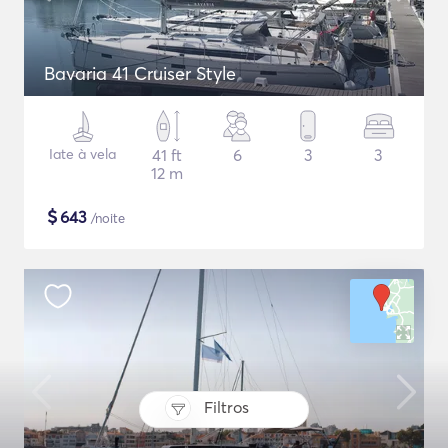
Bavaria 41 Cruiser Style
Iate à vela
41 ft
6
3
3
12 m
$
643
/noite
Filtros