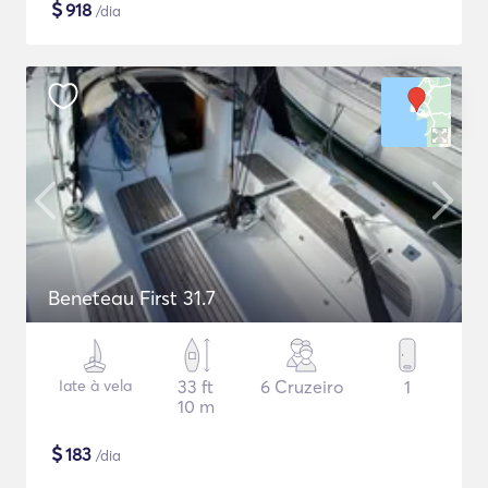
$
918
/dia
Beneteau First 31.7
Iate à vela
33 ft
6 Cruzeiro
1
10 m
$
183
/dia