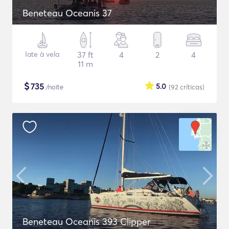
Beneteau Oceanis 37
Iate à vela
37 ft
4
2
4
11 m
$
735
5.0
/noite
(92
críticas
)
Beneteau Oceanis 393 Clipper