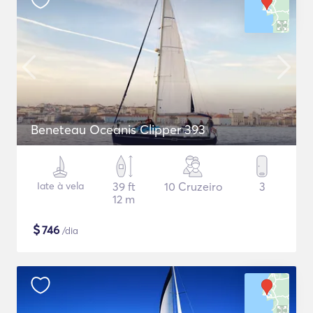
Beneteau Oceanis Clipper 393
Iate à vela
39 ft
10 Cruzeiro
3
12 m
$
746
/dia