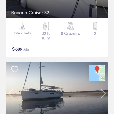
Bavaria Cruiser 32
Iate à vela
32 ft
8 Cruzeiro
2
10 m
$
689
/dia