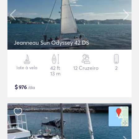
Jeanneau Sun Odyssey 42 DS
Iate à vela
42 ft
12 Cruzeiro
2
13 m
$
976
/dia