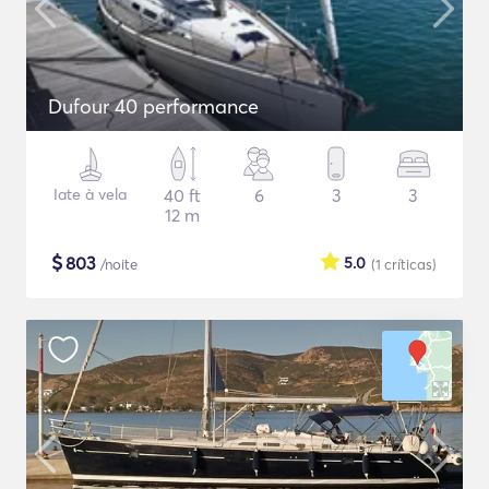
Dufour 40 performance
Iate à vela
40 ft
6
3
3
12 m
$
803
5.0
/noite
(1
críticas
)