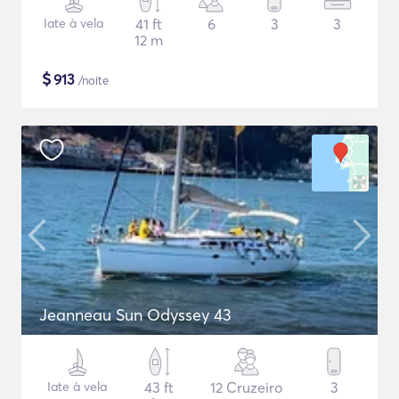
Iate à vela
41 ft
6
3
3
12 m
$
913
/noite
Jeanneau Sun Odyssey 43
Iate à vela
43 ft
12 Cruzeiro
3