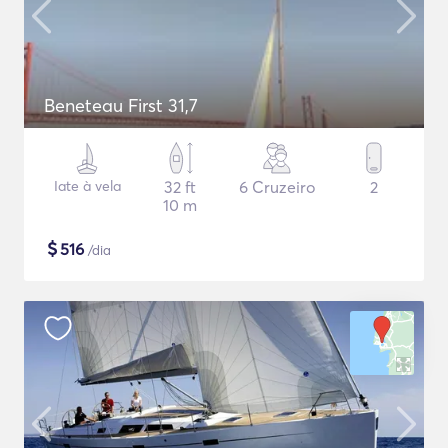
Beneteau First 31,7
Iate à vela
32 ft
6 Cruzeiro
2
10 m
$
516
/dia