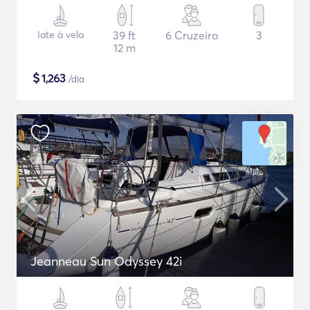
Iate à vela
39 ft
6 Cruzeiro
3
12 m
$
1,263
/dia
Jeanneau Sun Odyssey 42i