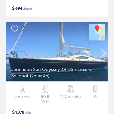
$
694
/noite
Jeanneau Sun Odyssey 49 DS - Luxury
Sailboat (2h or 4h)
Iate à vela
50 ft
12 Cruzeiro
0
15 m
$
1,378
/dia