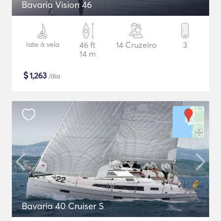
Bavaria Vision 46
Iate à vela
46 ft
14 Cruzeiro
3
14 m
$
1,263
/dia
Bavaria 40 Cruiser S