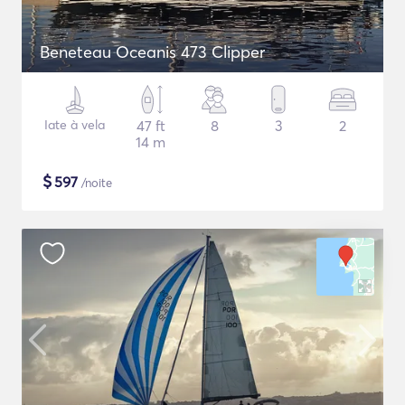
Beneteau Oceanis 473 Clipper
Iate à vela
47 ft
8
3
2
14 m
$
597
/noite