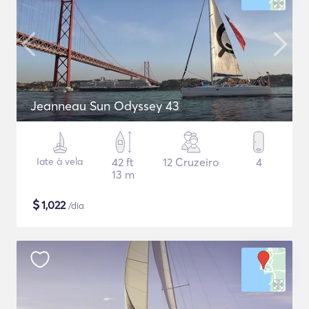
Jeanneau Sun Odyssey 43
Iate à vela
42 ft
12 Cruzeiro
4
13 m
$
1,022
/dia