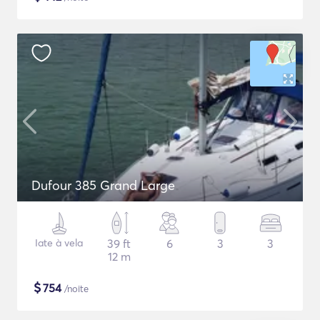
Dufour 385 Grand Large
Iate à vela
39 ft
6
3
3
12 m
$
754
/noite