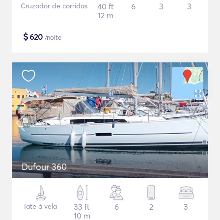
Cruzador de corridas
40 ft
6
3
3
12 m
$
620
/noite
Dufour 360
Iate à vela
33 ft
6
2
3
10 m