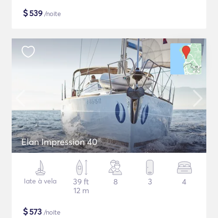
$
539
/noite
Elan Impression 40
Iate à vela
39 ft
8
3
4
12 m
$
573
/noite