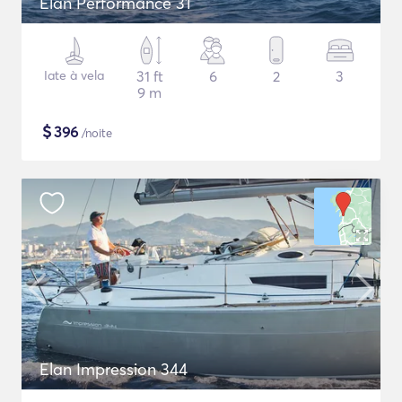
Elan Performance 31
Iate à vela
31 ft
6
2
3
9 m
$
396
/noite
Elan Impression 344