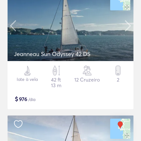
Jeanneau Sun Odyssey 42 DS
Iate à vela
42 ft
12 Cruzeiro
2
13 m
$
976
/dia