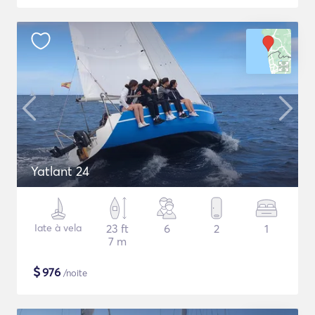
Yatlant 24
Iate à vela
23 ft
6
2
1
7 m
$
976
/noite