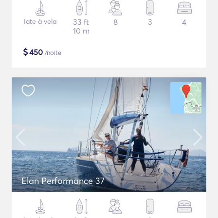
Iate à vela
33 ft
8
3
4
10 m
$
450
/noite
Elan Performance 37