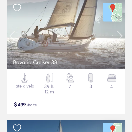
Bavaria Cruiser 38
Iate à vela
39 ft
7
3
4
12 m
$
499
/noite