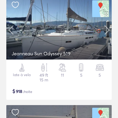
Jeanneau Sun Odyssey 519
Iate à vela
49 ft
11
5
5
15 m
$
918
/noite