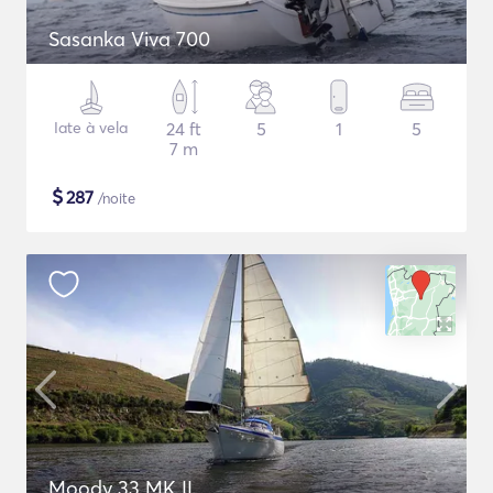
Sasanka Viva 700
Iate à vela
24 ft
5
1
5
7 m
$
287
/noite
Moody 33 MK II