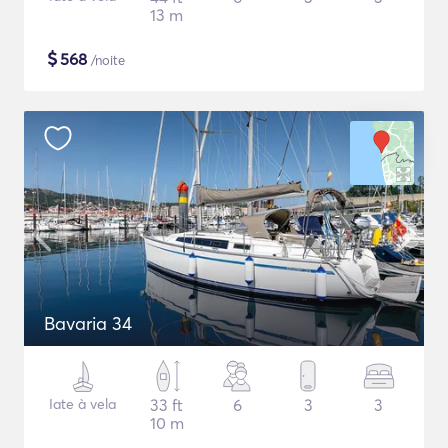
13 m
$
568
/noite
Bavaria 34
Iate à vela
33 ft
6
3
3
10 m