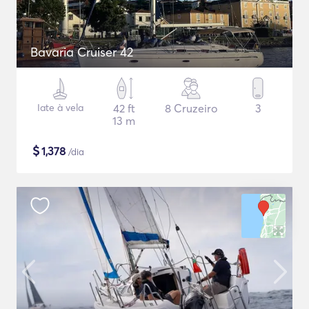
Bavaria Cruiser 42
Iate à vela
42 ft
8 Cruzeiro
3
13 m
$
1,378
/dia