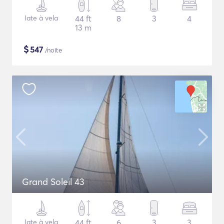
Iate à vela
44 ft
8
3
4
13 m
$
547
/noite
Grand Soleil 43
Iate à vela
44 ft
6
3
3