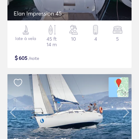
Elan Impression 45
Iate à vela
45 ft
10
4
5
14 m
$
605
/noite