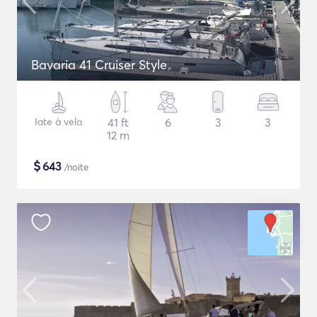
Bavaria 41 Cruiser Style
Iate à vela
41 ft
6
3
3
12 m
$
643
/noite