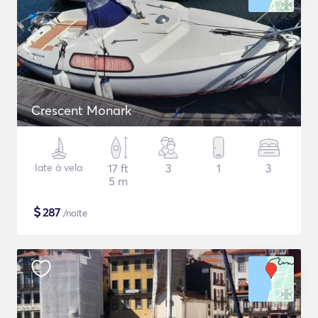
Crescent Monark
Iate à vela
17 ft
3
1
3
5 m
$
287
/noite