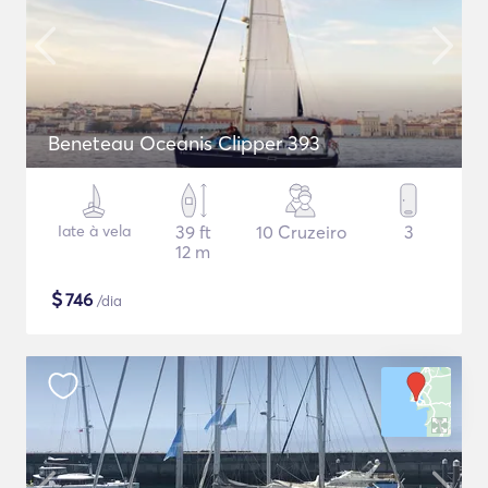
Beneteau Oceanis Clipper 393
Iate à vela
39 ft
10 Cruzeiro
3
12 m
$
746
/dia