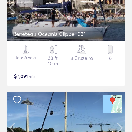
Beneteau Oceanis Clipper 331
Iate à vela
33 ft
8 Cruzeiro
6
10 m
$
1,091
/dia