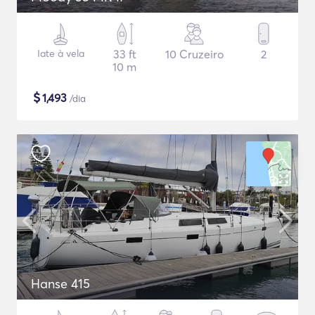
Iate à vela
33 ft
10 Cruzeiro
2
10 m
$
1,493
/dia
Hanse 415