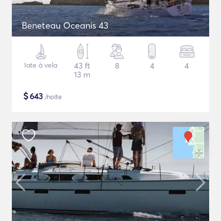
Beneteau Oceanis 43
Iate à vela
43 ft
8
4
4
13 m
$
643
/noite