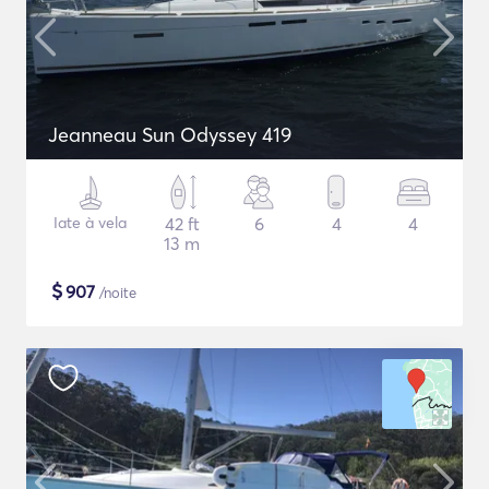
Jeanneau Sun Odyssey 419
Iate à vela
42 ft
6
4
4
13 m
$
907
/noite