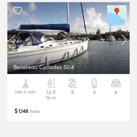
Beneteau Cyclades 50.4
Iate à vela
52 ft
8
4
4
16 m
$
1,148
/noite