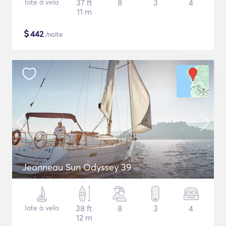
Iate à vela
37 ft
8
3
4
11 m
$
442
/noite
Jeanneau Sun Odyssey 39
Iate à vela
38 ft
8
3
4
12 m