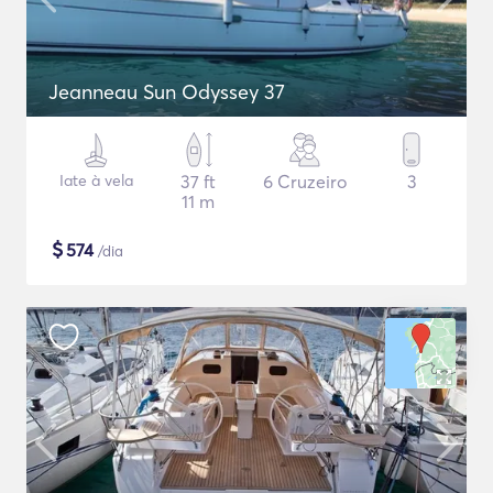
Jeanneau Sun Odyssey 37
Iate à vela
37 ft
6 Cruzeiro
3
11 m
$
574
/dia