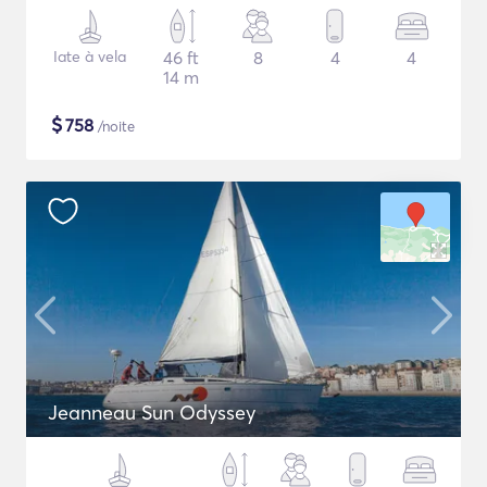
Iate à vela
46 ft
8
4
4
14 m
$
758
/noite
Jeanneau Sun Odyssey