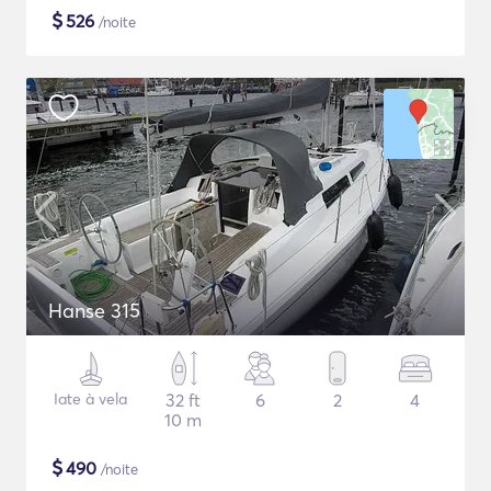
$
526
/noite
Hanse 315
Iate à vela
32 ft
6
2
4
10 m
$
490
/noite