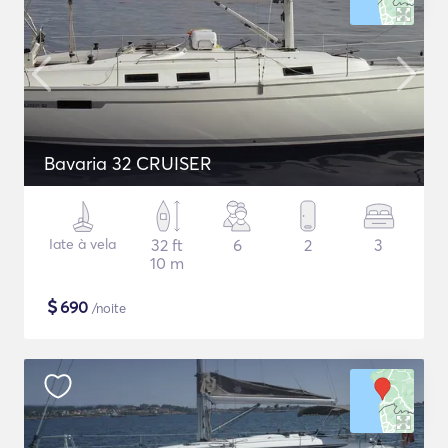
Bavaria 32 CRUISER
Iate à vela
32 ft
6
2
3
10 m
$
690
/noite