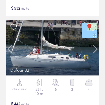
$
532
/noite
Dufour 32
Iate à vela
32 ft
6
2
4
10 m
$
442
/noite