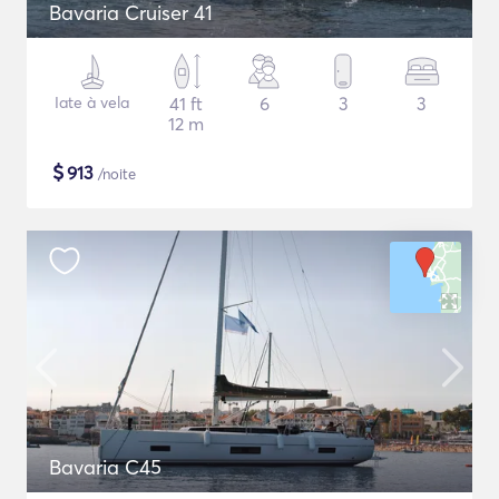
Bavaria Cruiser 41
Iate à vela
41 ft
6
3
3
12 m
$
913
/noite
Bavaria C45