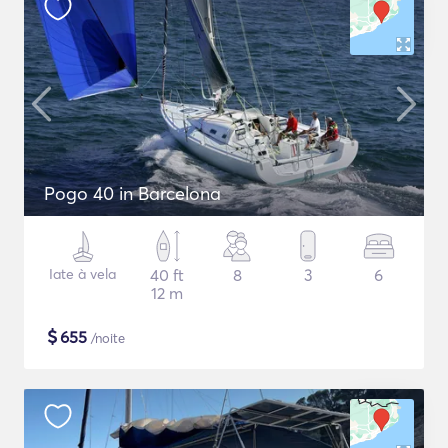
Pogo 40 in Barcelona
Iate à vela
40 ft
8
3
6
12 m
$
655
/noite