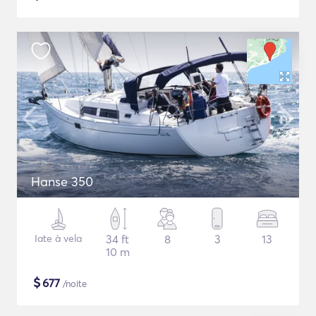
Hanse 350
Iate à vela
34 ft
8
3
13
10 m
$
677
/noite