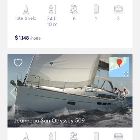
Iate à vela
34 ft
6
2
3
10 m
$
1,148
/noite
Jeanneau Sun Odyssey 509