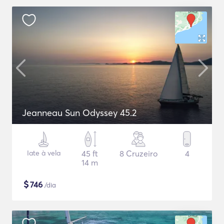
Jeanneau Sun Odyssey 45.2
Iate à vela
45 ft
8 Cruzeiro
4
14 m
$
746
/dia