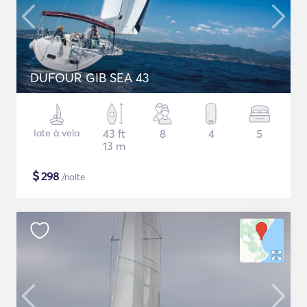
DUFOUR GIB SEA 43
Iate à vela
43 ft
8
4
5
13 m
$
298
/noite