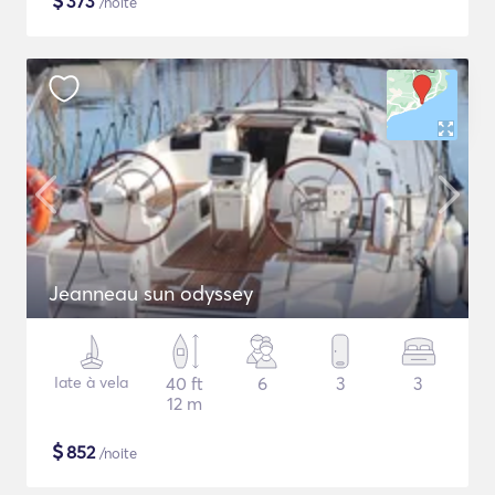
$
373
/noite
Jeanneau sun odyssey
Iate à vela
40 ft
6
3
3
12 m
$
852
/noite