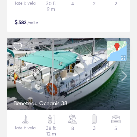
Iate à vela
30 ft
4
2
2
9 m
$
582
/noite
Beneteau Oceanis 38
Iate à vela
38 ft
8
3
5
12 m