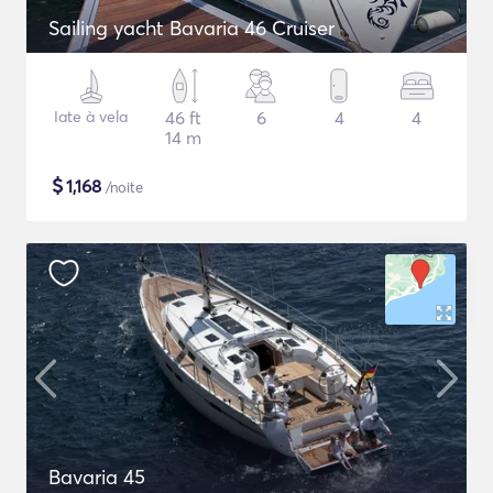
Sailing yacht Bavaria 46 Cruiser
Iate à vela
46 ft
6
4
4
14 m
$
1,168
/noite
Bavaria 45