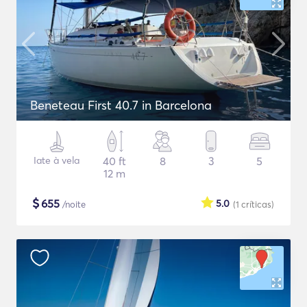
Beneteau First 40.7 in Barcelona
Iate à vela
40 ft
8
3
5
12 m
$
655
5.0
/noite
(1
críticas
)