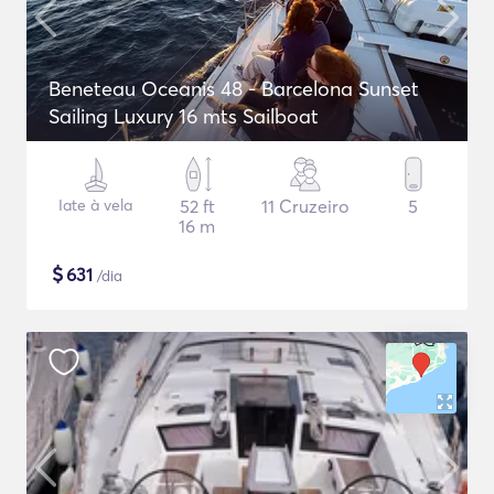
Beneteau Oceanis 48 - Barcelona Sunset
Sailing Luxury 16 mts Sailboat
Iate à vela
52 ft
11 Cruzeiro
5
16 m
$
631
/dia