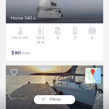
Hanse 540 e
Iate à vela
54 ft
8
3
6
16 m
$
901
/noite
Filtros