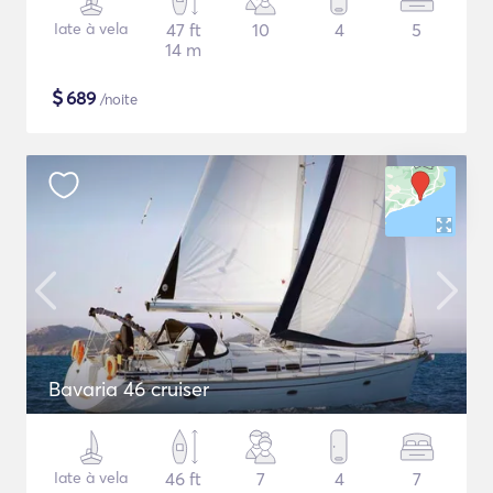
Iate à vela
47 ft
10
4
5
14 m
$
689
/noite
Bavaria 46 cruiser
Iate à vela
46 ft
7
4
7