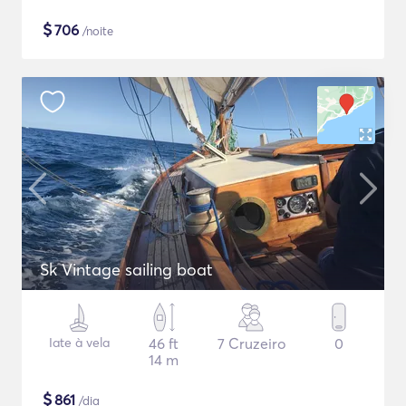
$
706
/noite
Sk Vintage sailing boat
Iate à vela
46 ft
7 Cruzeiro
0
14 m
$
861
/dia