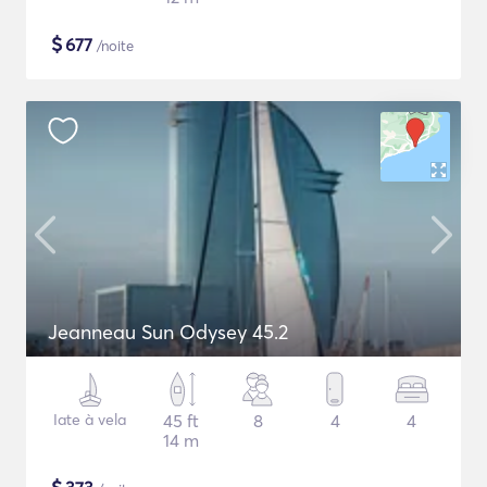
$
677
/noite
Jeanneau Sun Odysey 45.2
Iate à vela
45 ft
8
4
4
14 m