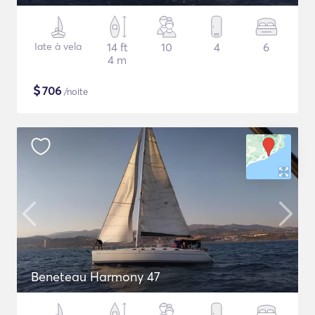
Iate à vela
14 ft
10
4
6
4 m
$
706
/noite
Beneteau Harmony 47