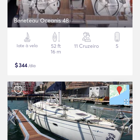
Beneteau Oceanis 48
Iate à vela
52 ft
11 Cruzeiro
5
16 m
$
344
/dia