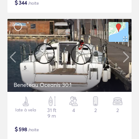
$
344
/noite
Beneteau Oceanis 30.1
Iate à vela
31 ft
4
2
2
9 m
$
598
/noite