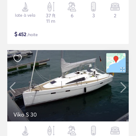
Iate à vela
37 ft
6
3
2
11 m
$
452
/noite
Viko S 30