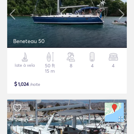
Beneteau 50
Iate à vela
50 ft
8
4
4
15 m
$
1,024
/noite