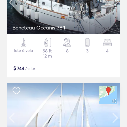
Beneteau Oceanis 38.1
Iate à vela
38 ft
8
3
4
12 m
$
744
/noite