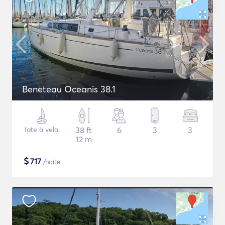
Beneteau Oceanis 38.1
Iate à vela
38 ft
6
3
3
12 m
$
717
/noite