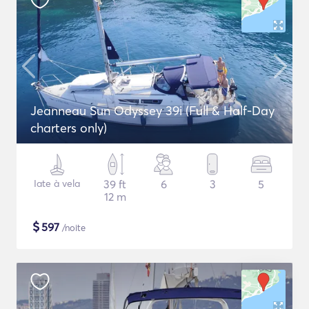
Jeanneau Sun Odyssey 39i (Full & Half-Day
charters only)
Iate à vela
39 ft
6
3
5
12 m
$
597
/noite