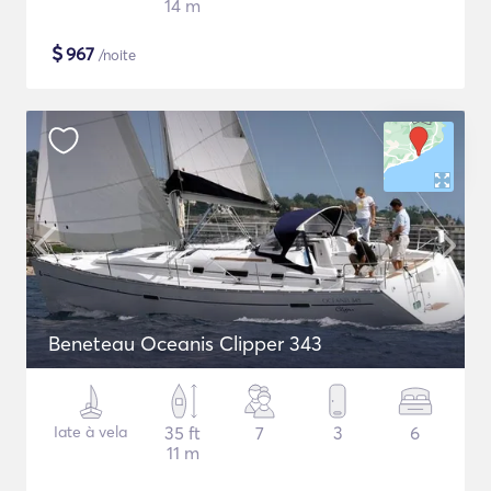
14 m
$
967
/noite
Beneteau Oceanis Clipper 343
Iate à vela
35 ft
7
3
6
11 m