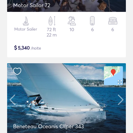
Motor Sailor 72
Motor Sailer
72 ft
10
6
6
22 m
$
5,340
/noite
Beneteau Oceanis Clíper 343