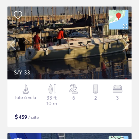
S/Y 33
Iate à vela
33 ft
6
2
3
10 m
$
459
/noite