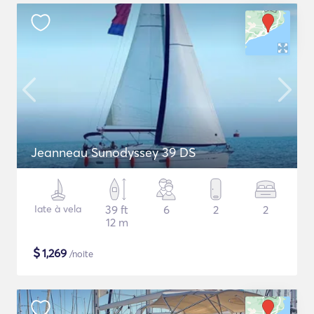
Jeanneau Sunodyssey 39 DS
Iate à vela
39 ft
6
2
2
12 m
$
1,269
/noite