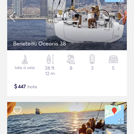
Beneteau Oceanis 38
Iate à vela
38 ft
8
3
5
12 m
$
447
/noite