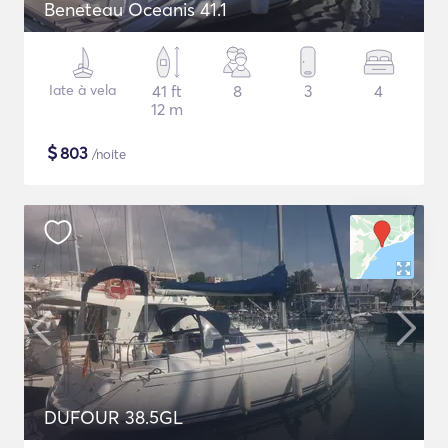
Beneteau Oceanis 41.1
Iate à vela
41 ft
8
3
4
12 m
$
803
/noite
DUFOUR 38.5GL