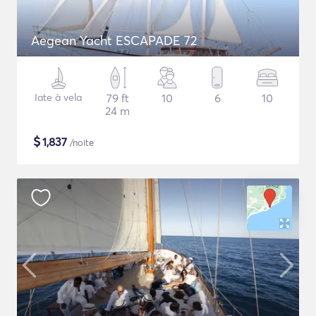
Aegean Yacht ESCAPADE 72
Iate à vela
79 ft
10
6
10
24 m
$
1,837
/noite