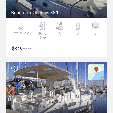
Beneteau Oceanis 38.1
Iate à vela
38 ft
6
3
3
12 m
$
926
/noite