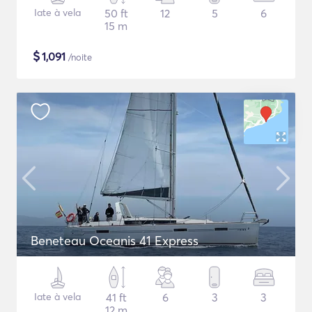
Iate à vela
50 ft
12
5
6
15 m
$
1,091
/noite
Beneteau Oceanis 41 Express
Iate à vela
41 ft
6
3
3
12 m