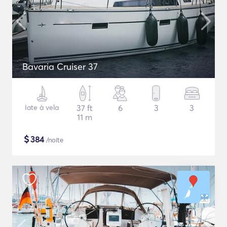
Bavaria Cruiser 37
Iate à vela
37 ft
6
3
3
11 m
$
384
/noite