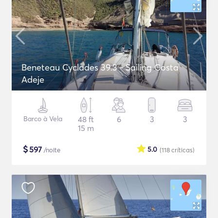
Beneteau Cyclades 39.3 - Sailing Costa
Adeje
Barco à Vela
48 ft
6
3
3
15 m
$
597
5.0
/noite
(118
críticas
)