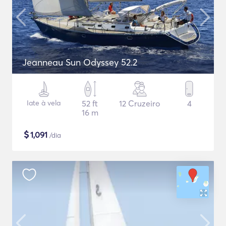
Jeanneau Sun Odyssey 52.2
Iate à vela
52 ft
12 Cruzeiro
4
16 m
$
1,091
/dia