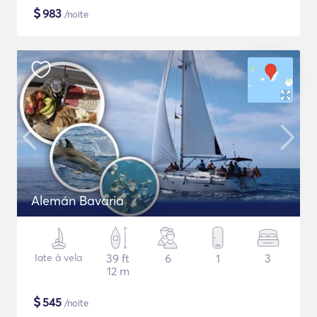
$
983
/noite
Alemán Bavaria
Iate à vela
39 ft
6
1
3
12 m
$
545
/noite