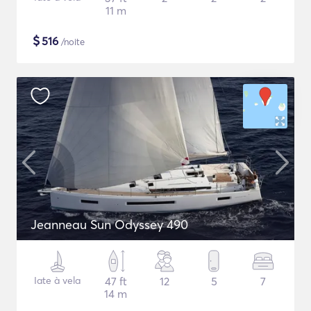
11 m
$
516
/noite
Jeanneau Sun Odyssey 490
Iate à vela
47 ft
12
5
7
14 m