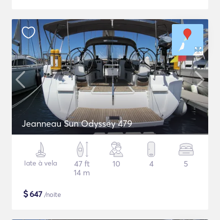
Jeanneau Sun Odyssey 479
Iate à vela
47 ft
10
4
5
14 m
$
647
/noite