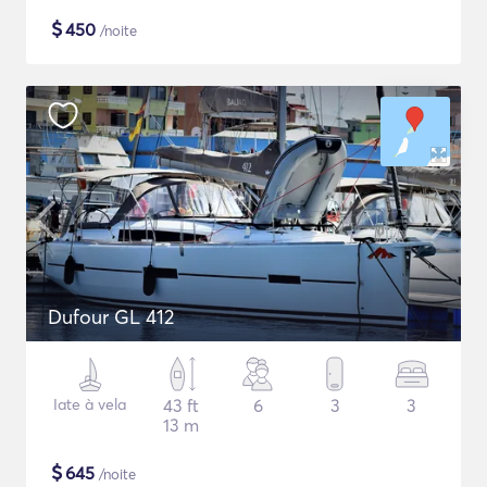
$
450
/noite
Dufour GL 412
Iate à vela
43 ft
6
3
3
13 m
$
645
/noite