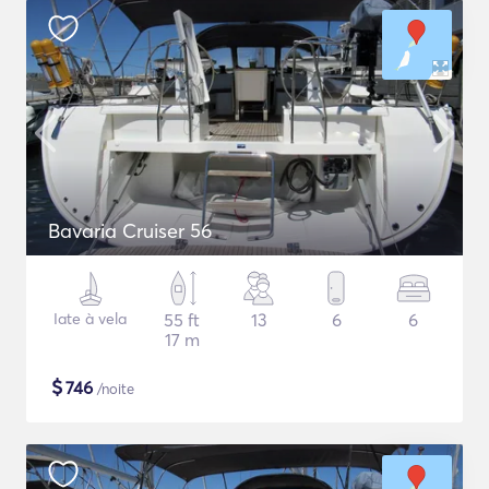
Bavaria Cruiser 56
Iate à vela
55 ft
13
6
6
17 m
$
746
/noite