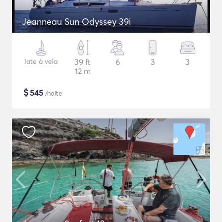
Jeanneau Sun Odyssey 39i
Iate à vela
39 ft
6
3
3
12 m
$
545
/noite