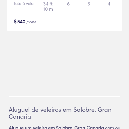
Iate à vela
34 ft
6
3
4
10 m
$
540
/noite
Aluguel de veleiros em Salobre, Gran
Canaria
Alugue um veleiro em Salobre, Gran Canaria
com ou