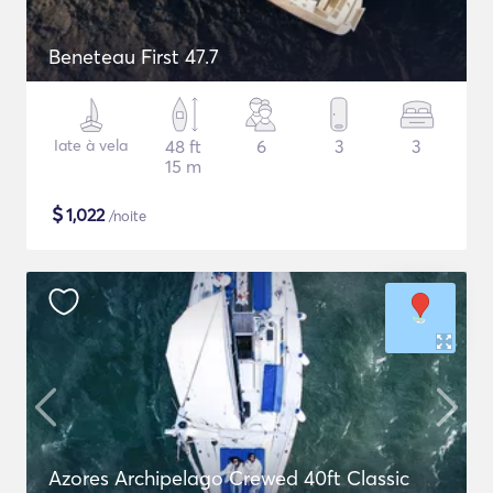
Beneteau First 47.7
Iate à vela
48 ft
6
3
3
15 m
$
1,022
/noite
Azores Archipelago Crewed 40ft Classic