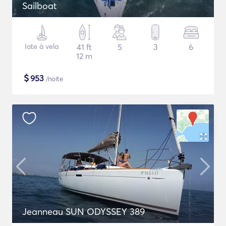
Sailboat
Iate à vela
41 ft
5
3
6
12 m
$
953
/noite
Jeanneau SUN ODYSSEY 389