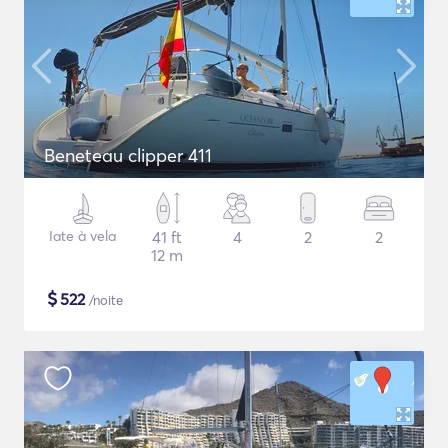
Beneteau clipper 411
Iate à vela
41 ft
4
2
2
12 m
$
522
/noite