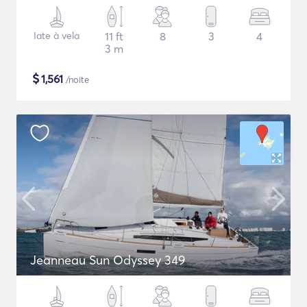
Iate à vela
11 ft
8
3
4
3 m
$
1,561
/noite
Jeanneau Sun Odyssey 349