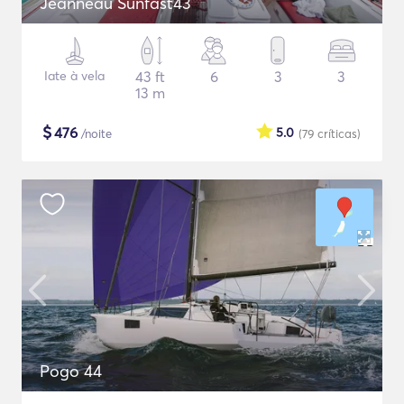
Jeanneau Sunfast43
Iate à vela
43 ft
6
3
3
13 m
$
476
5.0
/noite
(79
críticas
)
Pogo 44