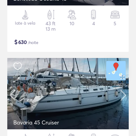
Iate à vela
43 ft
10
4
5
13 m
$
630
/noite
Bavaria 45 Cruiser