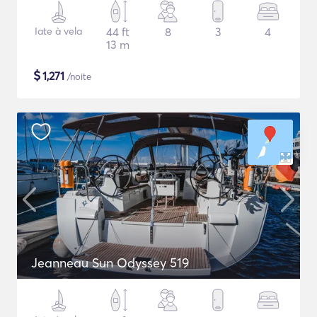
Iate à vela
44 ft
8
3
4
13 m
$
1,271
/noite
Jeanneau Sun Odyssey 519