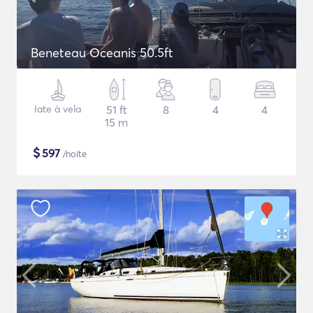
Beneteau Oceanis 50.5ft
Iate à vela
51 ft
8
4
4
15 m
$
597
/noite