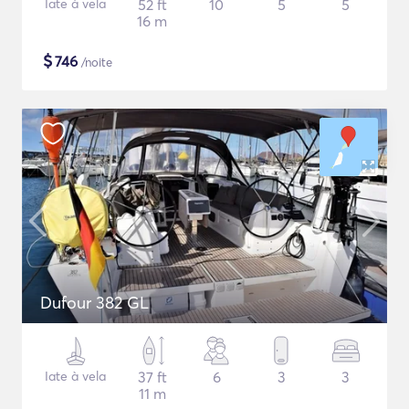
Iate à vela
52 ft
10
5
5
16 m
$
746
/noite
Dufour 382 GL
Iate à vela
37 ft
6
3
3
11 m