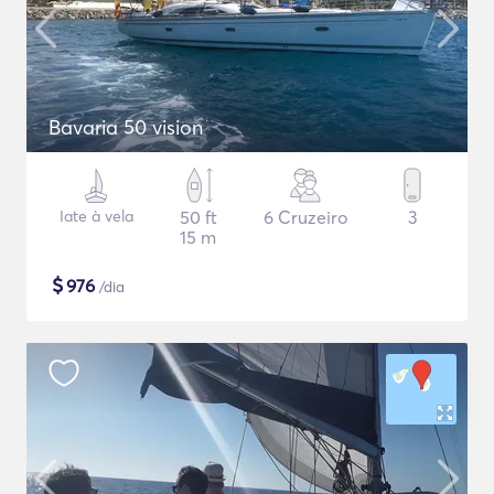
Bavaria 50 vision
Iate à vela
50 ft
6 Cruzeiro
3
15 m
$
976
/dia