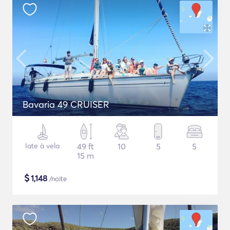
Bavaria 49 CRUISER
Iate à vela
49 ft
10
5
5
15 m
$
1,148
/noite