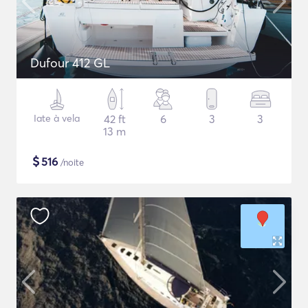
Dufour 412 GL
Iate à vela
42 ft
6
3
3
13 m
$
516
/noite