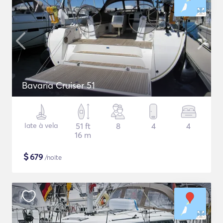
Bavaria Cruiser 51
Iate à vela
51 ft
8
4
4
16 m
$
679
/noite