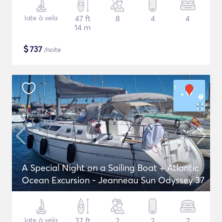
Iate à vela
47 ft
8
4
4
14 m
$
737
/noite
A Special Night on a Sailing Boat + Atlantic
Ocean Excursion - Jeanneau Sun Odyssey 37
Iate à vela
37 ft
2
2
2