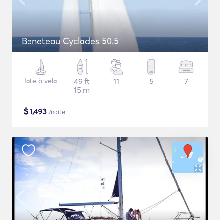
Beneteau Cyclades 50.5
Iate à vela
49 ft
11
5
7
15 m
$
1,493
/noite