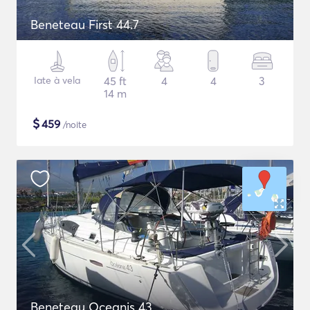
Beneteau First 44.7
Iate à vela
45 ft
4
4
3
14 m
$
459
/noite
Beneteau Oceanis 43