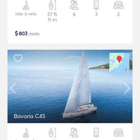
Iate à vela
37 ft
6
3
3
11 m
$
803
/noite
Bavaria C45