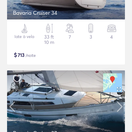
Bavaria Cruiser 34
Iate à vela
33 ft
7
3
4
10 m
$
713
/noite