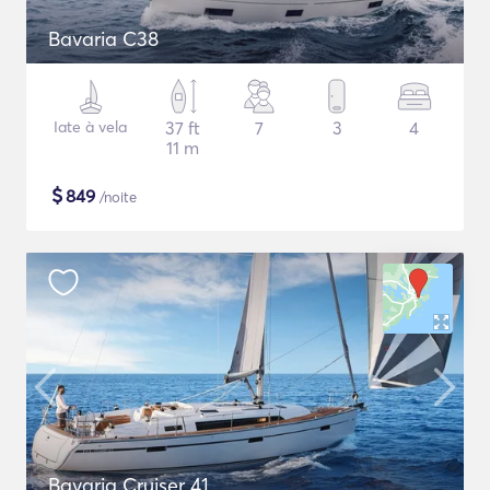
Bavaria C38
Iate à vela
37 ft
7
3
4
11 m
$
849
/noite
Bavaria Cruiser 41