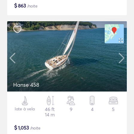
$
863
/noite
Hanse 458
Iate à vela
46 ft
9
4
5
14 m
$
1,053
/noite