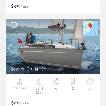
$
671
/noite
Bavaria Cruiser 34
Iate à vela
33 ft
6
2
3
10 m
$
671
/noite