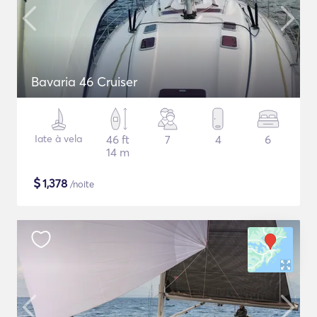
Bavaria 46 Cruiser
Iate à vela
46 ft
7
4
6
14 m
$
1,378
/noite