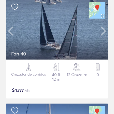
Farr 40
Cruzador de corridas
40 ft
12 Cruzeiro
0
12 m
$
1,777
/dia