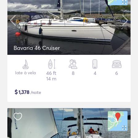
Bavaria 46 Cruiser
Iate à vela
46 ft
8
4
6
14 m
$
1,378
/noite