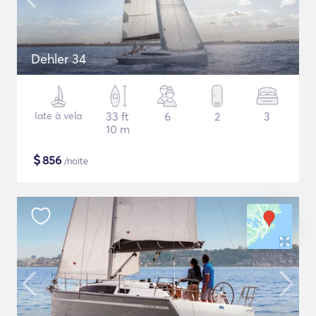
Dehler 34
Iate à vela
33 ft
6
2
3
10 m
$
856
/noite