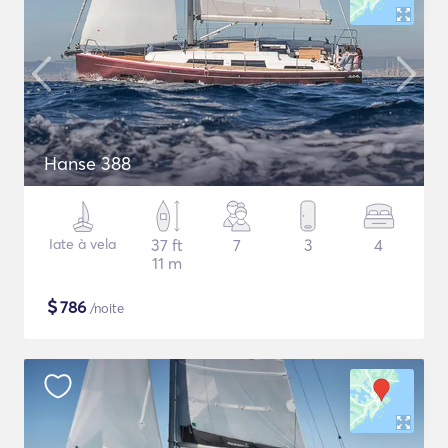
Hanse 388
Iate à vela
37 ft
7
3
4
11 m
$
786
/noite