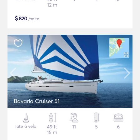
12 m
$
820
/noite
Bavaria Cruiser 51
Iate à vela
49 ft
11
5
6
15 m