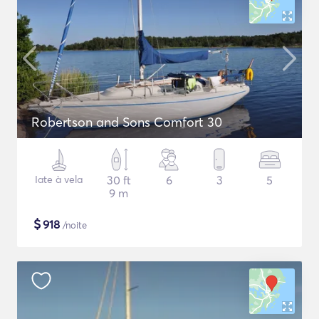
Robertson and Sons Comfort 30
Iate à vela
30 ft
6
3
5
9 m
$
918
/noite