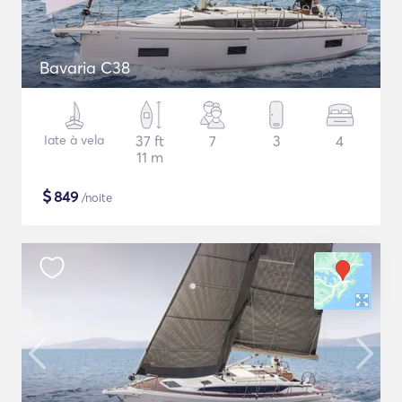
Bavaria C38
Iate à vela
37 ft
7
3
4
11 m
$
849
/noite