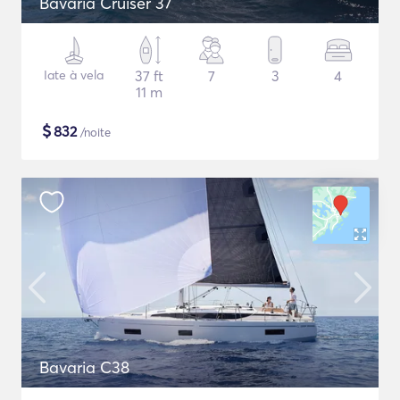
Bavaria Cruiser 37
Iate à vela
37 ft
7
3
4
11 m
$
832
/noite
Bavaria C38