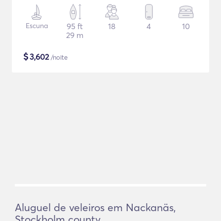
Escuna
95 ft
18
4
10
29 m
$
3,602
/noite
Aluguel de veleiros em Nackanäs,
Stockholm county