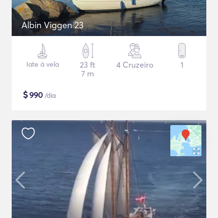
Albin Viggen 23
Iate à vela
23 ft
4 Cruzeiro
1
7 m
$
990
/dia