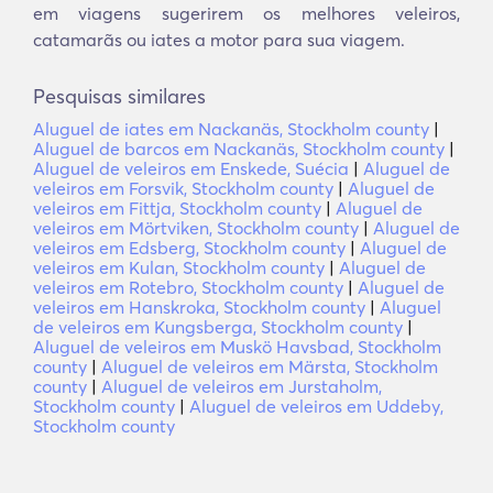
em viagens sugerirem os melhores veleiros,
catamarãs ou iates a motor para sua viagem.
Pesquisas similares
Aluguel de iates em Nackanäs, Stockholm county
|
Aluguel de barcos em Nackanäs, Stockholm county
|
Aluguel de veleiros em Enskede, Suécia
|
Aluguel de
veleiros em Forsvik, Stockholm county
|
Aluguel de
veleiros em Fittja, Stockholm county
|
Aluguel de
veleiros em Mörtviken, Stockholm county
|
Aluguel de
veleiros em Edsberg, Stockholm county
|
Aluguel de
veleiros em Kulan, Stockholm county
|
Aluguel de
veleiros em Rotebro, Stockholm county
|
Aluguel de
veleiros em Hanskroka, Stockholm county
|
Aluguel
de veleiros em Kungsberga, Stockholm county
|
Aluguel de veleiros em Muskö Havsbad, Stockholm
county
|
Aluguel de veleiros em Märsta, Stockholm
county
|
Aluguel de veleiros em Jurstaholm,
Stockholm county
|
Aluguel de veleiros em Uddeby,
Stockholm county