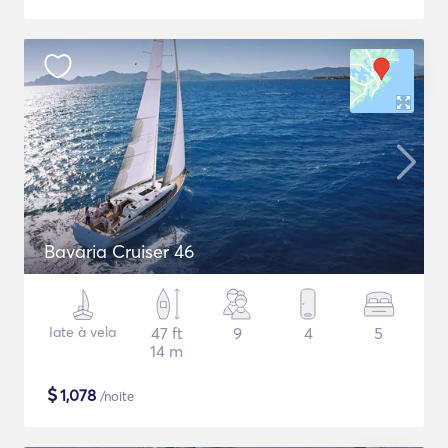
Bavaria Cruiser 46
Iate à vela
47 ft
9
4
5
14 m
$
1,078
/noite