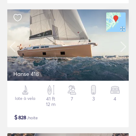
Hanse 418
Iate à vela
41 ft
7
3
4
12 m
$
828
/noite