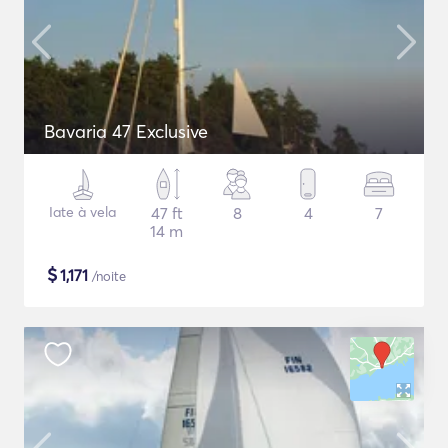
Bavaria 47 Exclusive
Iate à vela
47 ft
8
4
7
14 m
$
1,171
/noite