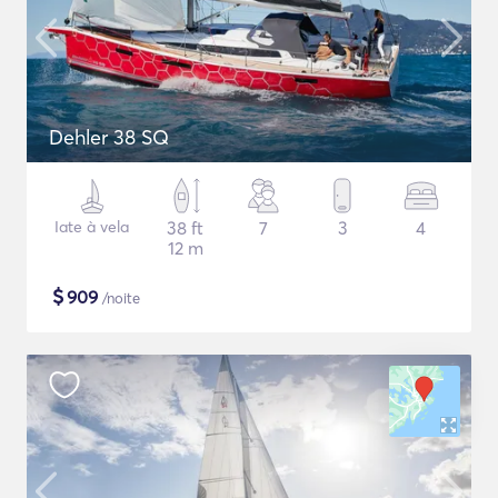
Dehler 38 SQ
Iate à vela
38 ft
7
3
4
12 m
$
909
/noite