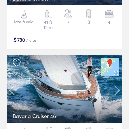
Iate à vela
41 ft
7
3
4
12 m
$
730
/noite
Bavaria Cruiser 46