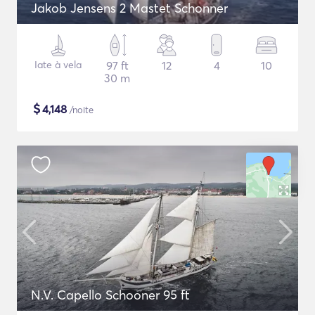
Jakob Jensens 2 Mastet Schonner
Iate à vela
97 ft
12
4
10
30 m
$
4,148
/noite
N.V. Capello Schooner 95 ft