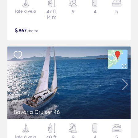
Iate à vela
47 ft
9
4
5
14 m
$
867
/noite
Bavaria Cruiser 46
Iate à vela
40 ft
9
4
5