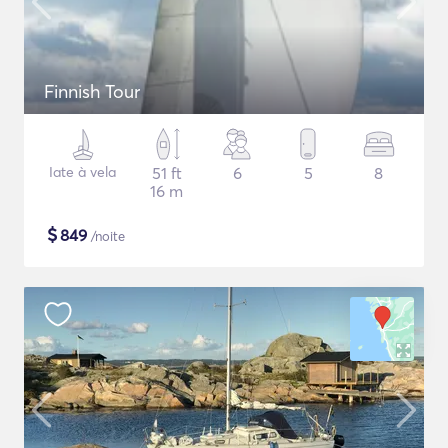
Finnish Tour
Iate à vela
51 ft
6
5
8
16 m
$
849
/noite