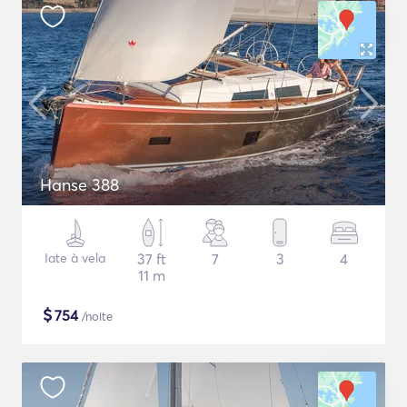
Hanse 388
Iate à vela
37 ft
7
3
4
11 m
$
754
/noite