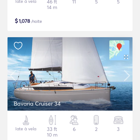
Iate à vela
46 ft
11
5
5
14 m
$
1,078
/noite
Bavaria Cruiser 34
Iate à vela
33 ft
6
2
3
10 m