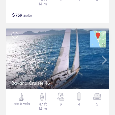
14 m
$
759
/noite
Bavaria Cruiser 46
Iate à vela
47 ft
9
4
5
14 m