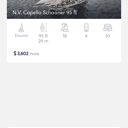
N.V. Capello Schooner 95 ft
Escuna
95 ft
18
4
10
29 m
$
3,602
/noite