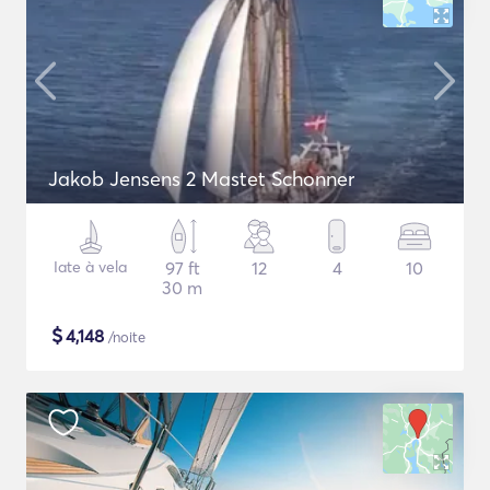
Jakob Jensens 2 Mastet Schonner
Iate à vela
97 ft
12
4
10
30 m
$
4,148
/noite