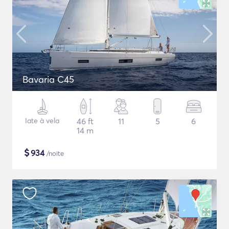
Bavaria C45
Iate à vela
46 ft
11
5
6
14 m
$
934
/noite