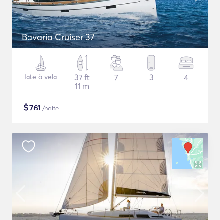
Bavaria Cruiser 37
Iate à vela
37 ft
7
3
4
11 m
$
761
/noite