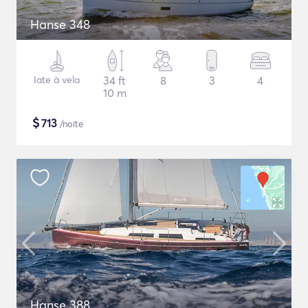
Hanse 348
Iate à vela
34 ft
8
3
4
10 m
$
713
/noite
Hanse 388