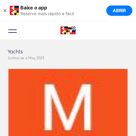
Baixe o app
×
ABRIR
Reserve mais rápido e fácil
Yachts
Juntou-se a May 2023