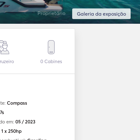
Proprietário
Galeria da exposição
uzeiro
0
Cabines
te:
Compass
7s
ído em:
05 / 2023
:
1 x 250hp