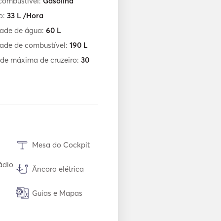
combustível:
Gasolina
o:
33
L /Hora
ade de água:
60
L
ade de combustível:
190
L
de máxima de cruzeiro:
30
Mesa do Cockpit
ádio
Âncora elétrica
Guias e Mapas
Sistema de