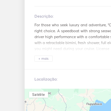
de incêndio
salvação
Localizador de
Motor de popa
peixes / Sonar
Descrição:   
For those who seek luxury and adventure, “C
right choice. A speedboat with strong seawor
driver high performance with a comfortable 
with a retractable bimini, fresh shower, full e
you might need during your cruise. License 
we can provide you with a captain for your jo
+ mais
Localização:
Satélite