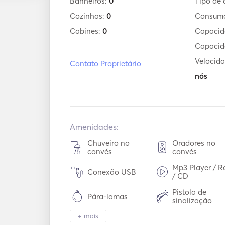
Banheiros:
0
Tipo de 
Cozinhas:
0
Consum
Cabines:
0
Capacid
Capacid
Velocida
Contato Proprietário
nós
Amenidades:
Chuveiro no
Oradores no
convés
convés
Mp3 Player / R
Conexão USB
/ CD
Pistola de
Pára-lamas
sinalização
+ mais
Extintores portáteis
Coletes de