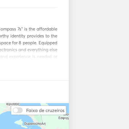
navegação
ompass 7s” is the affordable 
thy identity provides to the 
space for 8 people. Equipped 
lectronics and everything else 
and experience is needed or 
urney. 
Faixa de cruzeiros