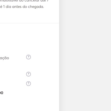
embolsável ao cancelar até 7
é 1 dia antes do chegada.
a
?
mação
?
?
00