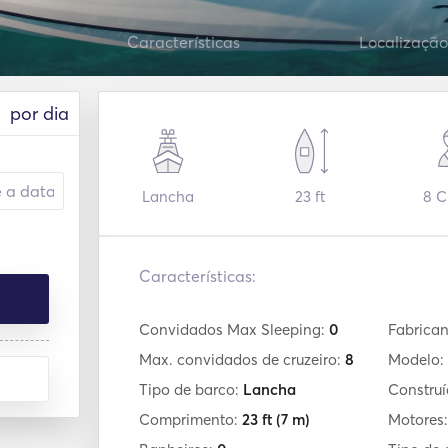
Características
Localização
por dia
Lancha
23 ft
8
Cr
Características:
Convidados Max Sleeping:
0
Fabrican
Max. convidados de cruzeiro:
8
Modelo:
Tipo de barco:
Lancha
Constru
Comprimento:
23 ft
(7 m)
Motores