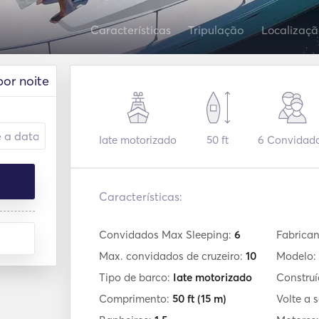
Características
Tripulação
Localizaçã
por noite
Iate motorizado
50 ft
6
Convidad
Características:
Convidados Max Sleeping:
6
Fabrican
Max. convidados de cruzeiro:
10
Modelo:
Tipo de barco:
Iate motorizado
Constru
Comprimento:
50 ft
(15 m)
Volte a s