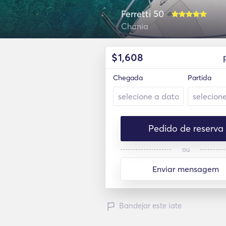
Ferretti 50
Chania
$
1,608
Chegada
Partida
Pedido de reserva
ou
Enviar mensagem
Bandejar este iate