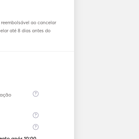
 reembolsável ao cancelar
lar até 8 dias antes do
a
?
mação
?
?
nto após 10:00