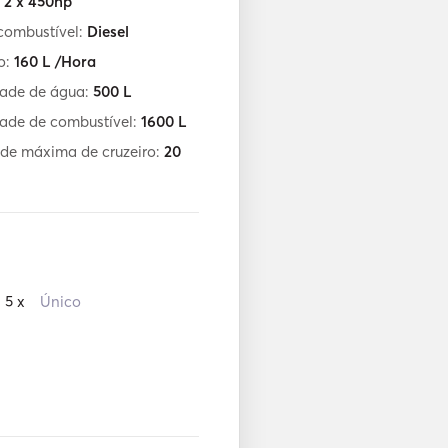
:
2 x 450hp
combustível:
Diesel
o:
160
L /Hora
ade de água:
500
L
ade de combustível:
1600
L
de máxima de cruzeiro:
20
5 x
Único