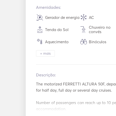
Amenidades:
Gerador de energia
AC
Chuveiro no
Tenda do Sol
convés
Aquecimento
Binóculos
Toalete elétrico
Congelador
+ mais
Forno de micro-
Cutelaria / Ócu
ondas
/ Pratos
Descrição:   
Placas quentes
Torradeira
The motorized FERRETTI ALTURA 50F, depart
Conexão Aux
Conexão USB
for half day, full day or several day cruises. 

Number of passengers can reach up to 10 per
Secador de cabelo
AIS / NAVTEX
accommodation.

--------
