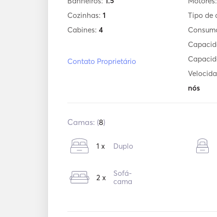
Banheiros:
1.5
Motores
Cozinhas:
1
Tipo de 
Cabines:
4
Consum
Capacid
Capacid
Contato Proprietário
Velocida
nós
Camas: (
8
)
1 x
Duplo
Sofá-
2 x
cama