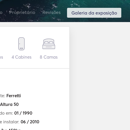
o
Proprietário
Revisões
Galeria da exposição
os
4
Cabines
8
Camas
te:
Ferretti
Altura 50
ído em:
01 / 1990
e instalar:
06 / 2010