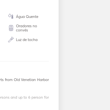
Água Quente
Oradores no
convés
Luz de tocha
Frigorífico
los
Cafeteira
TV
s from Old Venetian Harbor 
Mp3 Player / Rádio
/ CD
Sistema de
sons and up to 6 person for 
extinção
automática de
incêndio