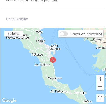
Greek, English (US), English (UK)
Propulsor de Arco
Âncora elétrica
Localização:
Pára-lamas
Guias e Mapas
Extintores portáteis de
Coletes de salvação
incêndio
Faixa de cruzeiros
Satélite
Sistema de navegação
VHF
Guinchos elétricos