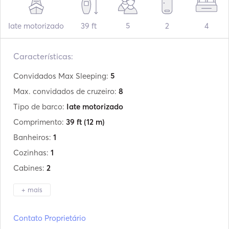
Iate motorizado
39 ft
5
2
4
Características:
Convidados Max Sleeping:
5
Max. convidados de cruzeiro:
8
Tipo de barco:
Iate motorizado
Comprimento:
39 ft
(12 m)
Banheiros:
1
Cozinhas:
1
Cabines:
2
+ mais
Fabricante:
Gobbi
Contato Proprietário
Modelo:
sc345