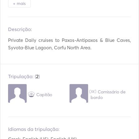
Binóculos
Luz de tocha
+ mais
Sistema de Segurança
Congelador
Descrição:   
Frigorífico
Forno de micro-ondas
Private Daily cruises to Paxos-Antipaxos & Blue Caves, 
Cutelaria / Óculos /
Cafeteira
Pratos
Syvota-Blue Lagoon, Corfu North Area. 
Cocktail Bar
Placas quentes
TV
WiFi
Tripulação: (
2
)
Conexão Aux
Conexão USB
Comissário de
Capitão
bordo
Mp3 Player / Rádio /
Tubos Insufláveis /
CD
Donuts
Quadro Padel
AIS / NAVTEX
Sistema de extinção
Idiomas da tripulação:
automática de
Piloto automático
incêndio