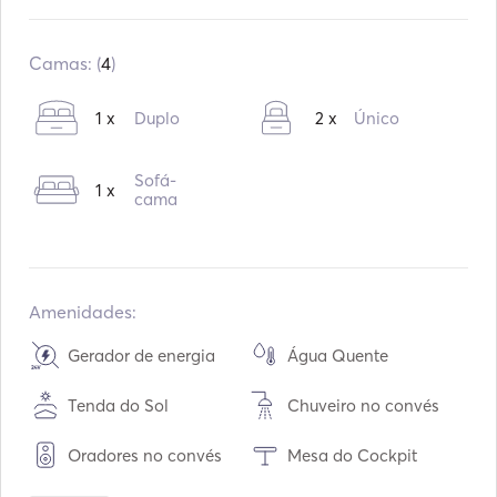
Construído em:
12 / 2009
Volte a se instalar:
10 / 2020
Camas: (
4
)
Motores:
2 x 250hp
1 x
Duplo
2 x
Único
Tipo de combustível:
Diesel
Consumo:
54
L /Hora
Sofá-
1 x
Capacidade de água:
400
L
cama
Capacidade de combustível:
500
L
Velocidade máxima de cruzeiro:
32
nós
Amenidades:
Gerador de energia
Água Quente
Tenda do Sol
Chuveiro no convés
Oradores no convés
Mesa do Cockpit