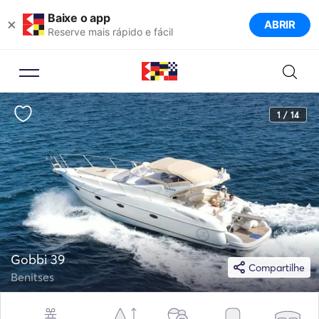
Baixe o app
×
ABRIR
Reserve mais rápido e fácil
1 / 14
Gobbi 39
Compartilhe
Benitses